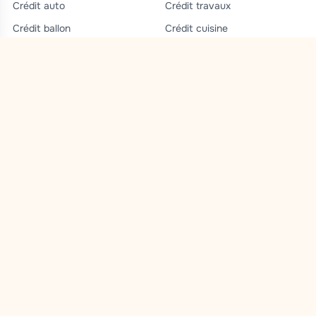
Crédit auto
Crédit travaux
Crédit ballon
Crédit cuisine
Crédit jeune
Crédit jardin
Regroupement de crédit
Rachat de crédit
Rachat crédit voiture
Guide
Attention, emprunter de l'argent coûte aussi de
l'argent.
Autorité de surveillance SPF Economie.
N° FSMA : 0742.620.716
Numéro d'entreprise : 0742.620.716