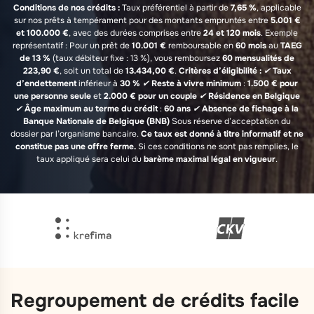
Conditions de nos crédits :
Taux préférentiel à partir de
7,65 %
, applicable
sur nos prêts à tempérament pour des montants empruntés entre
5.001 €
et 100.000 €
, avec des durées comprises entre
24 et 120 mois
. Exemple
représentatif : Pour un prêt de
10.001 €
remboursable en
60 mois
au
TAEG
de 13 %
(taux débiteur fixe : 13 %), vous remboursez
60 mensualités de
223,90 €
, soit un total de
13.434,00 €
.
Critères d’éligibilité :
✔
Taux
d’endettement
inférieur à
30 %
✔
Reste à vivre minimum
:
1.500 € pour
une personne seule
et
2.000 € pour un couple
✔
Résidence en Belgique
✔
Âge maximum au terme du crédit
:
60 ans
✔
Absence de fichage à la
Banque Nationale de Belgique (BNB)
Sous réserve d’acceptation du
dossier par l’organisme bancaire.
Ce taux est donné à titre informatif et ne
constitue pas une offre ferme.
Si ces conditions ne sont pas remplies, le
taux appliqué sera celui du
barème maximal légal en vigueur
.
Regroupement de crédits facile