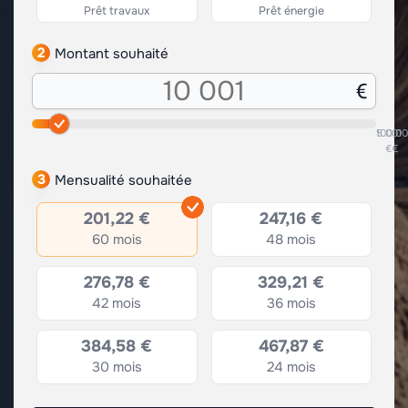
Prêt travaux
Prêt énergie
2
Montant souhaité
5.001
100.0
€
€
3
Mensualité souhaitée
201,22 €
247,16 €
60 mois
48 mois
276,78 €
329,21 €
42 mois
36 mois
384,58 €
467,87 €
30 mois
24 mois