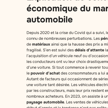
économique du ma
automobile
Depuis 2020 et la crise du Covid qui a suivi,
connu de nombreuses perturbations. Les
pén
de
matériaux
ainsi que la hausse des prix a mi
fragilisé. S’en est suivi des
délais d’attente
la
l’acquisition d’un véhicule neuf ou d’occasio
les conducteurs ont vu leur choix drastiqueme
d’une voiture. Si tout commence à revenir to
le
pouvoir d’achat
des consommateurs a lui a
Autant de facteurs qui occasionnent de sérieu
une voiture tant désirée. Les véhicules électr
par les constructeurs, mais leur prix restent 
nombreux acheteurs. En 2023, on assiste à u
paysage automobile
. Les ventes de véhicule
début d’année et la tendance n’est pas prête d