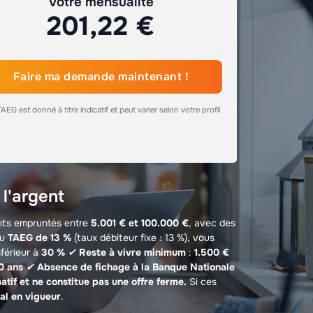
Votre mensualité
201,22 €
Faire ma demande maintenant !
TAEG est donné à titre indicatif et peut varier selon votre profil
 l'argent
nts empruntés entre
5.001 € et 100.000 €
, avec des
u
TAEG de 13 %
(taux débiteur fixe : 13 %), vous
férieur à
30 %
✔
Reste à vivre minimum
:
1.500 €
0 ans
✔
Absence de fichage à la Banque Nationale
atif et ne constitue pas une offre ferme.
Si ces
al en vigueur
.