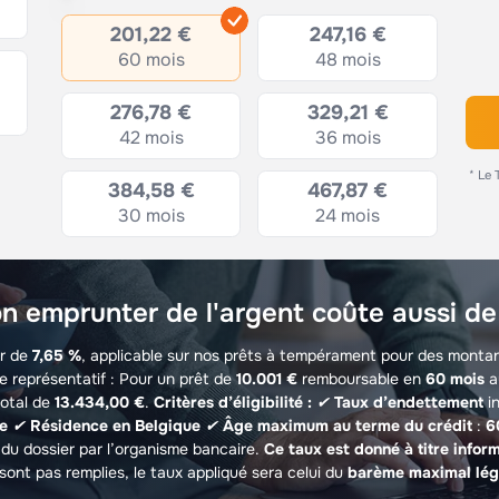
201,22 €
247,16 €
60 mois
48 mois
276,78 €
329,21 €
42 mois
36 mois
* Le 
384,58 €
467,87 €
30 mois
24 mois
n emprunter de l'argent coûte aussi de
ir de
7,65 %
, applicable sur nos prêts à tempérament pour des monta
e représentatif : Pour un prêt de
10.001 €
remboursable en
60 mois
a
total de
13.434,00 €
.
Critères d’éligibilité :
✔
Taux d’endettement
in
le
✔
Résidence en Belgique
✔
Âge maximum au terme du crédit
:
6
du dossier par l’organisme bancaire.
Ce taux est donné à titre inform
sont pas remplies, le taux appliqué sera celui du
barème maximal lég