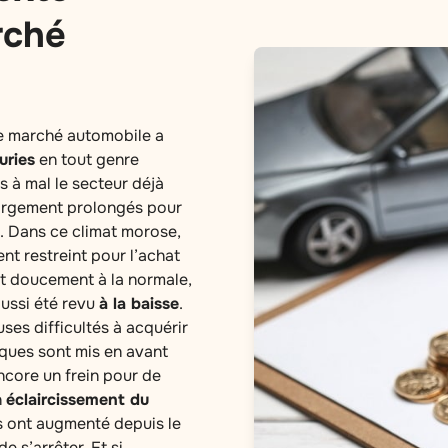
rché
 le marché automobile a
uries
en tout genre
s à mal le secteur déjà
rgement prolongés pour
n. Dans ce climat morose,
nt restreint pour l’achat
ut doucement à la normale,
ussi été revu
à la baisse
.
ses difficultés à acquérir
iques sont mis en avant
encore un frein pour de
n
éclaircissement du
s ont augmenté depuis le
e s’arrêter. Et si