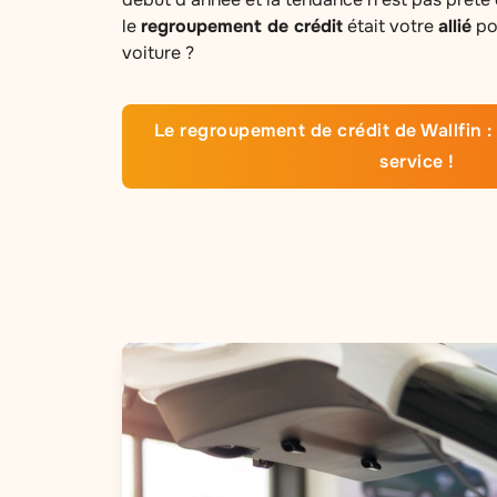
le
regroupement de crédit
était votre
allié
pou
voiture ?
Le regroupement de crédit de Wallfin : 
service !