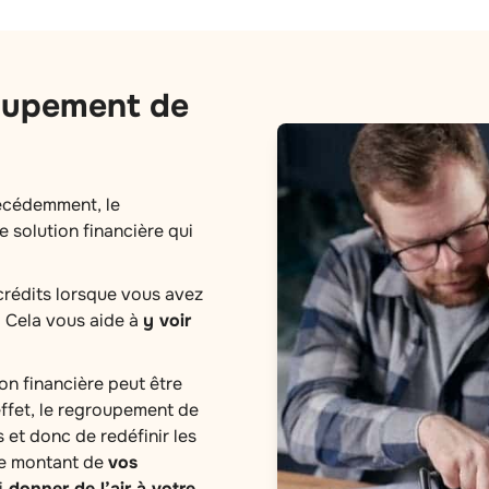
oupement de
récédemment, le
 solution financière qui
rédits lorsque vous avez
 Cela vous aide à
y voir
on financière peut être
effet, le regroupement de
 et donc de redéfinir les
 le montant de
vos
i
donner de l’air à votre