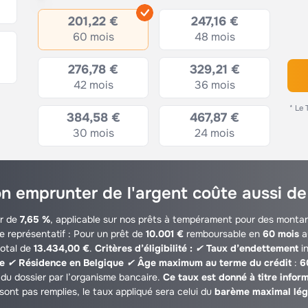
201,22 €
247,16 €
60 mois
48 mois
276,78 €
329,21 €
42 mois
36 mois
* Le 
384,58 €
467,87 €
30 mois
24 mois
n emprunter de l'argent coûte aussi de
ir de
7,65 %
, applicable sur nos prêts à tempérament pour des monta
e représentatif : Pour un prêt de
10.001 €
remboursable en
60 mois
a
total de
13.434,00 €
.
Critères d’éligibilité :
✔
Taux d’endettement
in
le
✔
Résidence en Belgique
✔
Âge maximum au terme du crédit
:
6
du dossier par l’organisme bancaire.
Ce taux est donné à titre inform
sont pas remplies, le taux appliqué sera celui du
barème maximal lég