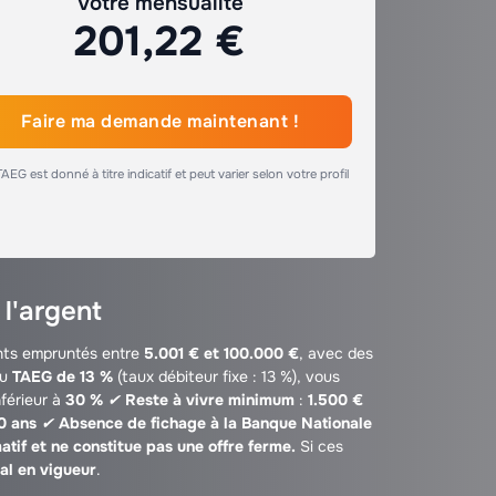
Votre mensualité
201,22 €
Faire ma demande maintenant !
TAEG est donné à titre indicatif et peut varier selon votre profil
 l'argent
nts empruntés entre
5.001 € et 100.000 €
, avec des
u
TAEG de 13 %
(taux débiteur fixe : 13 %), vous
férieur à
30 %
✔
Reste à vivre minimum
:
1.500 €
0 ans
✔
Absence de fichage à la Banque Nationale
atif et ne constitue pas une offre ferme.
Si ces
al en vigueur
.