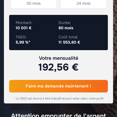
30 mois
24 mois
Montant:
Durée:
10 001 €
60 mois
TAEG:
Coût total:
5,99 %*
11 553,60 €
Votre mensualité
192,56 €
Faire ma demande maintenant !
* Le TAEG est donné à titre indicatif et peut varier selon votre profil
Attention emprunter de l'argent