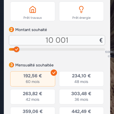
Prêt travaux
Prêt énergie
2
Montant souhaité
5.001
100.0
€
€
3
Mensualité souhaitée
192,56 €
234,10 €
60 mois
48 mois
263,82 €
303,48 €
42 mois
36 mois
359,06 €
442,49 €