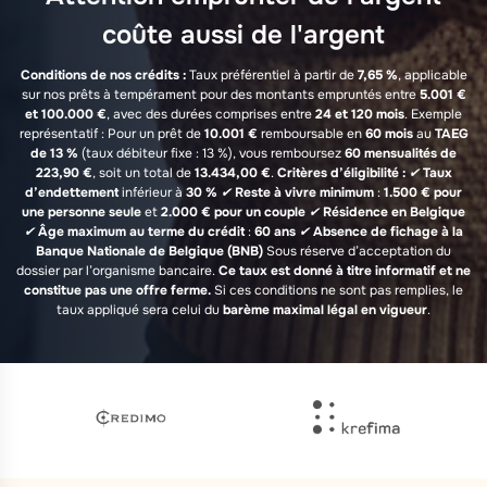
coûte aussi de l'argent
Conditions de nos crédits :
Taux préférentiel à partir de
7,65 %
, applicable
sur nos prêts à tempérament pour des montants empruntés entre
5.001 €
et 100.000 €
, avec des durées comprises entre
24 et 120 mois
. Exemple
représentatif : Pour un prêt de
10.001 €
remboursable en
60 mois
au
TAEG
de 13 %
(taux débiteur fixe : 13 %), vous remboursez
60 mensualités de
223,90 €
, soit un total de
13.434,00 €
.
Critères d’éligibilité :
✔
Taux
d’endettement
inférieur à
30 %
✔
Reste à vivre minimum
:
1.500 € pour
une personne seule
et
2.000 € pour un couple
✔
Résidence en Belgique
✔
Âge maximum au terme du crédit
:
60 ans
✔
Absence de fichage à la
Banque Nationale de Belgique (BNB)
Sous réserve d’acceptation du
dossier par l’organisme bancaire.
Ce taux est donné à titre informatif et ne
constitue pas une offre ferme.
Si ces conditions ne sont pas remplies, le
taux appliqué sera celui du
barème maximal légal en vigueur
.