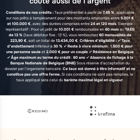
coûte aussi de l'argent
Conditions de nos crédits :
Taux préférentiel à partir de
7,65 %
, applicable
sur nos prêts à tempérament pour des montants empruntés entre
5.001 €
et 100.000 €
, avec des durées comprises entre
24 et 120 mois
. Exemple
représentatif : Pour un prêt de
10.001 €
remboursable en
60 mois
au
TAEG
de 13 %
(taux débiteur fixe : 13 %), vous remboursez
60 mensualités de
223,90 €
, soit un total de
13.434,00 €
.
Critères d’éligibilité :
✔
Taux
d’endettement
inférieur à
30 %
✔
Reste à vivre minimum
:
1.500 € pour
une personne seule
et
2.000 € pour un couple
✔
Résidence en Belgique
✔
Âge maximum au terme du crédit
:
60 ans
✔
Absence de fichage à la
Banque Nationale de Belgique (BNB)
Sous réserve d’acceptation du
dossier par l’organisme bancaire.
Ce taux est donné à titre informatif et ne
constitue pas une offre ferme.
Si ces conditions ne sont pas remplies, le
taux appliqué sera celui du
barème maximal légal en vigueur
.