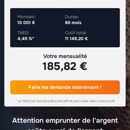
Montant:
Durée:
10 001 €
60 mois
TAEG:
Coût total:
4,45 %*
11 149,20 €
Votre mensualité
185,82 €
Faire ma demande maintenant !
* Le TAEG est donné à titre indicatif et peut varier selon votre profil
Attention emprunter de l'argent