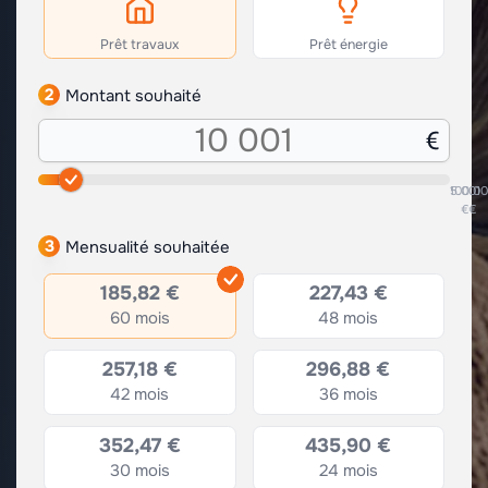
Prêt travaux
Prêt énergie
2
Montant souhaité
5.001
100.0
€
€
3
Mensualité souhaitée
185,82 €
227,43 €
60 mois
48 mois
257,18 €
296,88 €
42 mois
36 mois
352,47 €
435,90 €
30 mois
24 mois