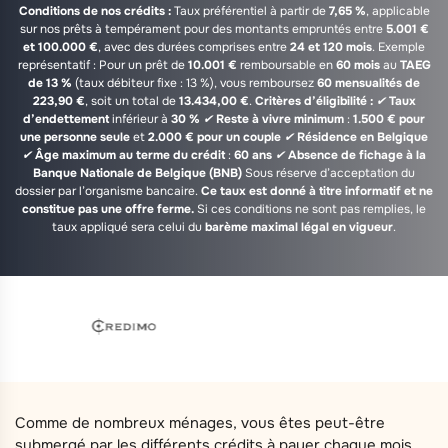
Conditions de nos crédits :
Taux préférentiel à partir de
7,65 %
, applicable
sur nos prêts à tempérament pour des montants empruntés entre
5.001 €
et 100.000 €
, avec des durées comprises entre
24 et 120 mois
. Exemple
représentatif : Pour un prêt de
10.001 €
remboursable en
60 mois
au
TAEG
de 13 %
(taux débiteur fixe : 13 %), vous remboursez
60 mensualités de
223,90 €
, soit un total de
13.434,00 €
.
Critères d’éligibilité :
✔
Taux
d’endettement
inférieur à
30 %
✔
Reste à vivre minimum
:
1.500 € pour
une personne seule
et
2.000 € pour un couple
✔
Résidence en Belgique
✔
Âge maximum au terme du crédit
:
60 ans
✔
Absence de fichage à la
Banque Nationale de Belgique (BNB)
Sous réserve d’acceptation du
dossier par l’organisme bancaire.
Ce taux est donné à titre informatif et ne
constitue pas une offre ferme.
Si ces conditions ne sont pas remplies, le
taux appliqué sera celui du
barème maximal légal en vigueur
.
Comme de nombreux ménages, vous êtes peut-être
submergé par les différents crédits à payer chaque mois.