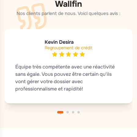
Wallfin
Nos clients parlent de nous. Voici quelques avis :
Vincent Sylvia Vanrossomme
Kevin Desira
Barbara Blétard
Régis kilesse
Regroupement de crédit
Regroupement de crédit
Regroupement de crédit
Regroupement de crédit
Équipe très compétente avec une réactivité
Des experts en finance, ils donnent
Personnel fournissant un travail de qualité. Á
Une équipe de professionnels proposant des
sans égale. Vous pouvez être certain qu'ils
d'excellents conseils grâce à des explications
recommander.
services et conseils de qualité ! Le top !
vont gérer votre dossier avec
claires et complètes. La rapidité de traitement
professionnalisme et rapidité!
du dossier est un atout majeur !