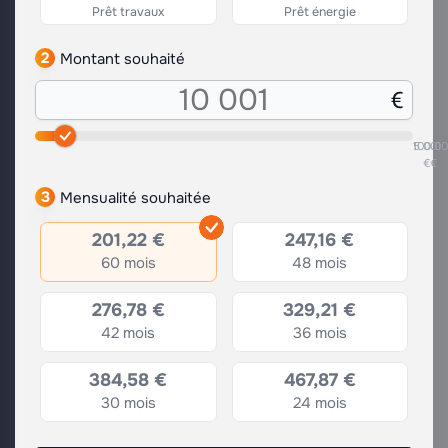
Prêt travaux
Prêt énergie
2
Montant souhaité
5.001
100.0
€
€
3
Mensualité souhaitée
201,22 €
247,16 €
60 mois
48 mois
276,78 €
329,21 €
42 mois
36 mois
384,58 €
467,87 €
30 mois
24 mois