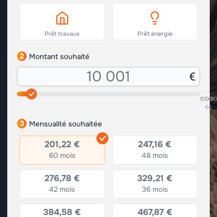
Prêt travaux
Prêt énergie
2
Montant souhaité
5.001
100.0
€
€
3
Mensualité souhaitée
201,22 €
247,16 €
60 mois
48 mois
276,78 €
329,21 €
42 mois
36 mois
384,58 €
467,87 €