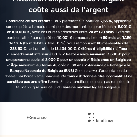
coûte aussi de l'argent
Conditions de nos crédits :
Taux préférentiel à partir de
7,65 %
, applicable
sur nos prêts à tempérament pour des montants empruntés entre
5.001 €
et 100.000 €
, avec des durées comprises entre
24 et 120 mois
. Exemple
représentatif : Pour un prêt de
10.001 €
remboursable en
60 mois
au
TAEG
de 13 %
(taux débiteur fixe : 13 %), vous remboursez
60 mensualités de
223,90 €
, soit un total de
13.434,00 €
.
Critères d’éligibilité :
✔
Taux
d’endettement
inférieur à
30 %
✔
Reste à vivre minimum
:
1.500 € pour
une personne seule
et
2.000 € pour un couple
✔
Résidence en Belgique
✔
Âge maximum au terme du crédit
:
60 ans
✔
Absence de fichage à la
Banque Nationale de Belgique (BNB)
Sous réserve d’acceptation du
dossier par l’organisme bancaire.
Ce taux est donné à titre informatif et ne
constitue pas une offre ferme.
Si ces conditions ne sont pas remplies, le
taux appliqué sera celui du
barème maximal légal en vigueur
.