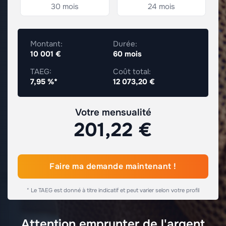
30 mois
24 mois
Montant:
Durée:
10 001 €
60 mois
TAEG:
Coût total:
7,95 %*
12 073,20 €
Votre mensualité
201,22 €
Faire ma demande maintenant !
* Le TAEG est donné à titre indicatif et peut varier selon votre profil
Attention emprunter de l'argent