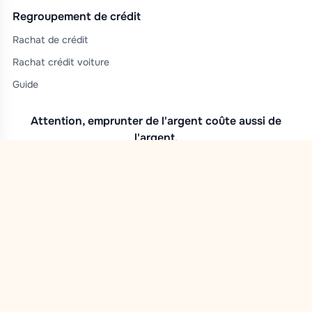
Regroupement de crédit
Rachat de crédit
Rachat crédit voiture
Guide
Attention, emprunter de l'argent coûte aussi de
l'argent.
Autorité de surveillance SPF Economie.
N° FSMA : 0742.620.716
Numéro d'entreprise : 0742.620.716
Politique en matière de cookies