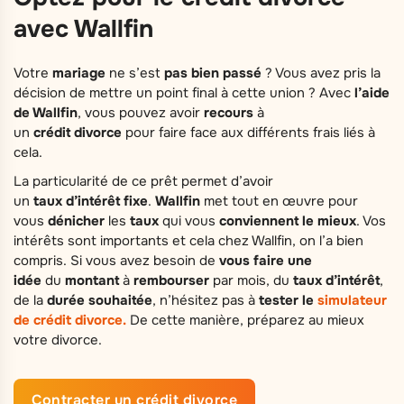
avec Wallfin
Votre
mariage
ne s’est
pas bien passé
? Vous avez pris la
décision de mettre un point final à cette union ? Avec
l’aide
de Wallfin
, vous pouvez avoir
recours
à
un
crédit
divorce
pour faire face aux différents frais liés à
cela.
La particularité de ce prêt permet d’avoir
un
taux
d’intérêt
fixe
.
Wallfin
met tout en œuvre pour
vous
dénicher
les
taux
qui vous
conviennent
le mieux
. Vos
intérêts sont importants et cela chez Wallfin, on l’a bien
compris. Si vous avez besoin de
vous faire une
idée
du
montant
à
rembourser
par mois, du
taux
d’intérêt
,
de la
durée
souhaitée
, n’hésitez pas à
tester le
simulateur
de crédit divorce.
De cette manière, préparez au mieux
votre divorce.
Contracter un crédit divorce