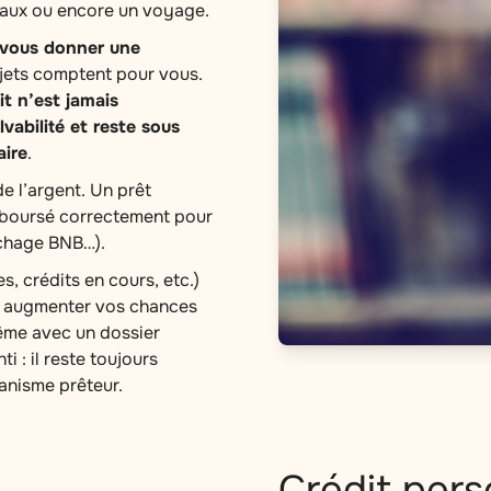
vaux ou encore un voyage.
 vous donner une
jets comptent pour vous.
it n’est jamais
vabilité et reste sous
aire
.
e l’argent. Un prêt
mboursé correctement pour
ichage BNB…).
, crédits en cours, etc.)
et augmenter vos chances
ême avec un dossier
i : il reste toujours
ganisme prêteur.
Crédit pers