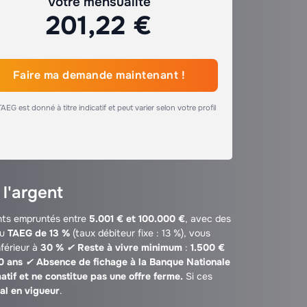
Votre mensualité
201,22 €
Faire ma demande maintenant !
TAEG est donné à titre indicatif et peut varier selon votre profil
 l'argent
nts empruntés entre
5.001 € et 100.000 €
, avec des
u
TAEG de 13 %
(taux débiteur fixe : 13 %), vous
férieur à
30 %
✔
Reste à vivre minimum
:
1.500 €
0 ans
✔
Absence de fichage à la Banque Nationale
atif et ne constitue pas une offre ferme.
Si ces
al en vigueur
.