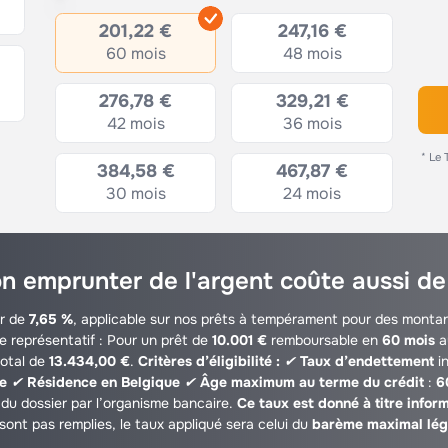
201,22 €
247,16 €
60 mois
48 mois
276,78 €
329,21 €
42 mois
36 mois
* Le 
384,58 €
467,87 €
30 mois
24 mois
n emprunter de l'argent coûte aussi de
ir de
7,65 %
, applicable sur nos prêts à tempérament pour des monta
e représentatif : Pour un prêt de
10.001 €
remboursable en
60 mois
a
total de
13.434,00 €
.
Critères d’éligibilité :
✔
Taux d’endettement
in
le
✔
Résidence en Belgique
✔
Âge maximum au terme du crédit
:
6
du dossier par l’organisme bancaire.
Ce taux est donné à titre inform
sont pas remplies, le taux appliqué sera celui du
barème maximal lég