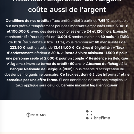
coûte aussi de l'argent
Conditions de nos crédits :
Taux préférentiel à partir de
7,65 %
, applicable
sur nos prêts à tempérament pour des montants empruntés entre
5.001 €
et 100.000 €
, avec des durées comprises entre
24 et 120 mois
. Exemple
représentatif : Pour un prêt de
10.001 €
remboursable en
60 mois
au
TAEG
de 13 %
(taux débiteur fixe : 13 %), vous remboursez
60 mensualités de
223,90 €
, soit un total de
13.434,00 €
.
Critères d’éligibilité :
✔
Taux
d’endettement
inférieur à
30 %
✔
Reste à vivre minimum
:
1.500 € pour
une personne seule
et
2.000 € pour un couple
✔
Résidence en Belgique
✔
Âge maximum au terme du crédit
:
60 ans
✔
Absence de fichage à la
Banque Nationale de Belgique (BNB)
Sous réserve d’acceptation du
dossier par l’organisme bancaire.
Ce taux est donné à titre informatif et ne
constitue pas une offre ferme.
Si ces conditions ne sont pas remplies, le
taux appliqué sera celui du
barème maximal légal en vigueur
.