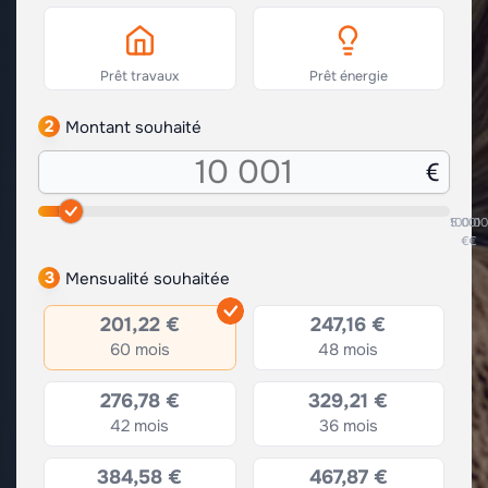
Prêt travaux
Prêt énergie
2
Montant souhaité
5.001
100.0
€
€
3
Mensualité souhaitée
201,22 €
247,16 €
60 mois
48 mois
276,78 €
329,21 €
42 mois
36 mois
384,58 €
467,87 €