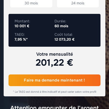
30 mois
24 mois
Montant:
Durée:
10 001 €
60 mois
TAEG:
Coût total:
7,95 %*
12 073,20 €
Votre mensualité
201,22 €
Faire ma demande maintenant !
* Le TAEG est donné à titre indicatif et peut varier selon votre profil
Attention emprunter de l'argent