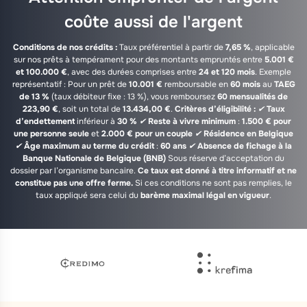
coûte aussi de l'argent
Conditions de nos crédits :
Taux préférentiel à partir de
7,65 %
, applicable
sur nos prêts à tempérament pour des montants empruntés entre
5.001 €
et 100.000 €
, avec des durées comprises entre
24 et 120 mois
. Exemple
représentatif : Pour un prêt de
10.001 €
remboursable en
60 mois
au
TAEG
de 13 %
(taux débiteur fixe : 13 %), vous remboursez
60 mensualités de
223,90 €
, soit un total de
13.434,00 €
.
Critères d’éligibilité :
✔
Taux
d’endettement
inférieur à
30 %
✔
Reste à vivre minimum
:
1.500 € pour
une personne seule
et
2.000 € pour un couple
✔
Résidence en Belgique
✔
Âge maximum au terme du crédit
:
60 ans
✔
Absence de fichage à la
Banque Nationale de Belgique (BNB)
Sous réserve d’acceptation du
dossier par l’organisme bancaire.
Ce taux est donné à titre informatif et ne
constitue pas une offre ferme.
Si ces conditions ne sont pas remplies, le
taux appliqué sera celui du
barème maximal légal en vigueur
.