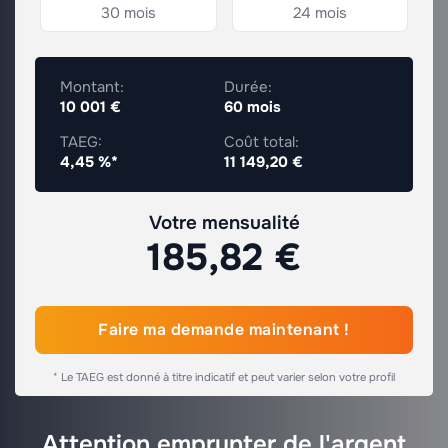
30 mois
24 mois
Montant:
Durée:
10 001 €
60 mois
TAEG:
Coût total:
4,45 %*
11 149,20 €
Votre mensualité
185,82 €
Faire ma demande maintenant !
* Le TAEG est donné à titre indicatif et peut varier selon votre profil
Attention emprunter de l'argent