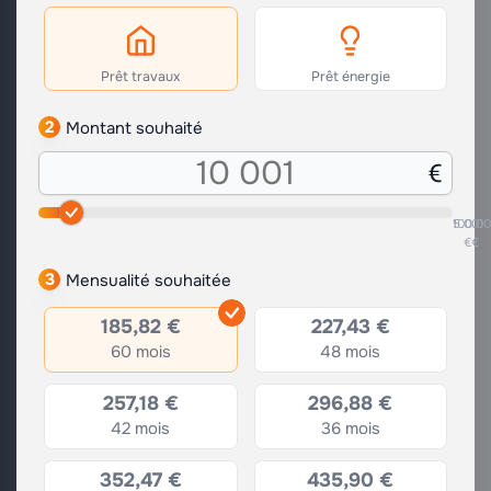
Prêt travaux
Prêt énergie
2
Montant souhaité
5.001
100.0
€
€
3
Mensualité souhaitée
185,82 €
227,43 €
60 mois
48 mois
257,18 €
296,88 €
42 mois
36 mois
352,47 €
435,90 €